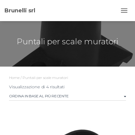
Brunelli srl
NAVI
Puntali per scale muratori
Home
/ Puntali per scale muratori
Ordina
Visualizzazione di 4 risultati
in
base
al
più
recente