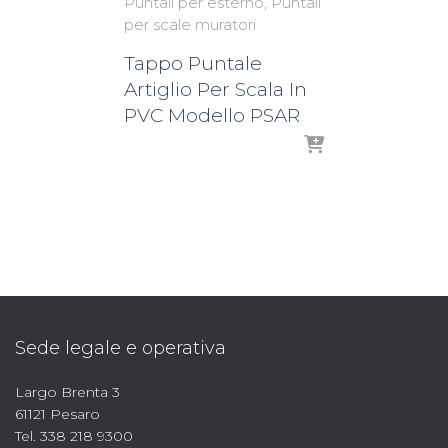
Puntali per esterno
Puntali
per scale muratori
Tappo Puntale
Artiglio Per Scala In
PVC Modello PSAR
Sede legale e operativa
Largo Brenta 3
61121 Pesaro
Tel. 338 218 9300