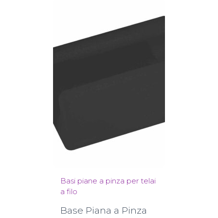
Basi piane a pinza per telai
a filo
Base Piana a Pinza