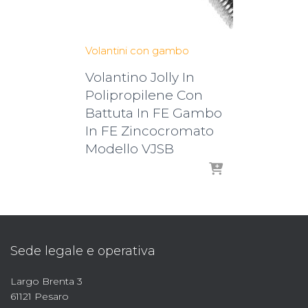
Volantini con gambo
Volantino Jolly In
Polipropilene Con
Battuta In FE Gambo
In FE Zincocromato
Modello VJSB
Sede legale e operativa
Largo Brenta 3
61121 Pesaro