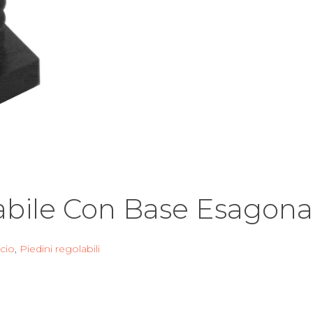
abile Con Base Esagona
icio
,
Piedini regolabili