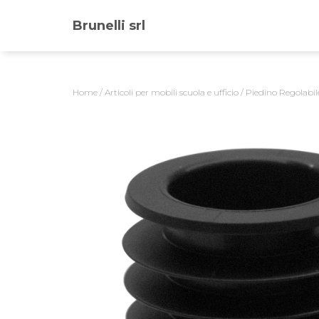
Brunelli srl
Home
/
Articoli per mobili scuola e ufficio
/ Piedino Regolabi