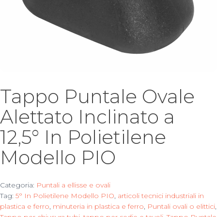
Tappo Puntale Ovale
Alettato Inclinato a
12,5° In Polietilene
Modello PIO
Categoria:
Puntali a ellisse e ovali
Tag:
5° In Polietilene Modello PIO
,
articoli tecnici industriali in
plastica e ferro
,
minuteria in plastica e ferro
,
Puntali ovali o elittici
,
Tappo per chiusura tubi
,
tappo per sedie e tavoli
,
Tappo Puntale