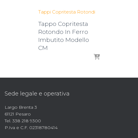
Tappi Copritesta Rotondi
Tappo Copritesta
Rotondo In Ferro
Imbutito Modello
CM
Sede legale e operativa
Largo Brenta 3
61121 Pesaro
Tel. 338 218 9300
P.Iva e C.F. 02318780414