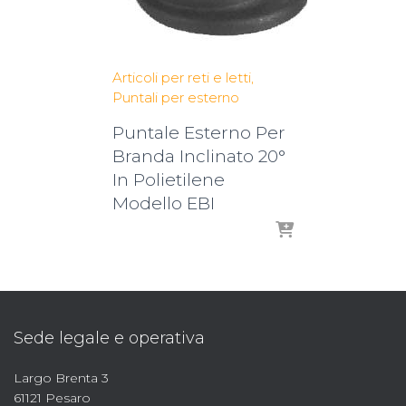
Articoli per reti e letti
Puntali per esterno
Puntale Esterno Per
Branda Inclinato 20°
In Polietilene
Modello EBI
Sede legale e operativa
Largo Brenta 3
61121 Pesaro