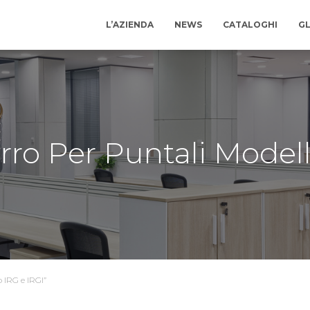
L’AZIENDA
NEWS
CATALOGHI
GL
rro Per Puntali Model
 IRG e IRGI”