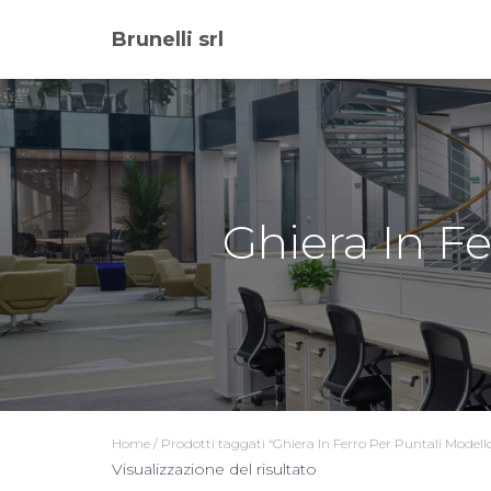
Brunelli srl
Ghiera In Fe
Home
/ Prodotti taggati “Ghiera In Ferro Per Puntali Modello
Visualizzazione del risultato