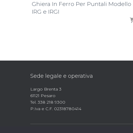
Ghiera In Ferro Per Puntali Modello
IRG e IRGI
Sede legale e operativa
Largo Brenta 3
61121 Pesaro
Tel. 338 218 9300
P.Iva e C.F. 02318780414