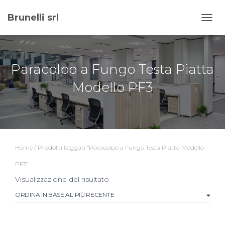
Brunelli srl
NAVI
Paracolpo a Fungo Testa Piatta
Modello PF3
Home
/ Prodotti taggati “Paracolpo a Fungo Testa Piatta Modello
PF3”
Visualizzazione del risultato