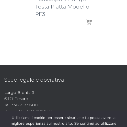
Testa Piatta Modello
PF3
Sede legale e operativa
Largo Brenta 3
61121 Pesaro
Tel. 338 218 9300
P.Iva e C.F. 02318780414
Utilizziamo i cookie per essere sicuri che tu possa avere la
migliore esperienza sul nostro sito. Se continui ad utilizzare