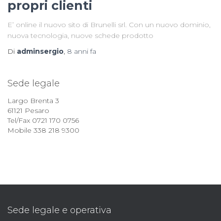
propri clienti
E’ online il nuovo sito di Brunelli srl. Con un nuovo dominio,
nuova tecnologia, nuove schede prodotto
Di
adminsergio
,
8 anni
fa
Sede legale
Largo Brenta 3
61121 Pesaro
Tel/Fax 0721 170 0756
Mobile 338 218 9300
Sede legale e operativa