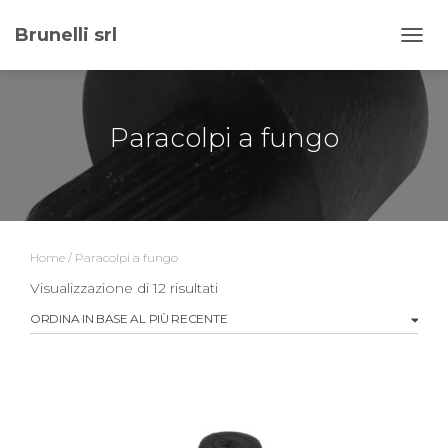
Brunelli srl
NAVI
Paracolpi a fungo
Home
/ Paracolpi a fungo
Ordina
Visualizzazione di 12 risultati
in
base
al
più
recente