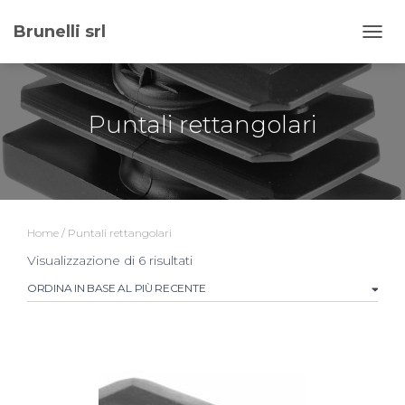
Brunelli srl
NAVI
Puntali rettangolari
Home
/ Puntali rettangolari
Ordina
Visualizzazione di 6 risultati
in
base
al
più
recente