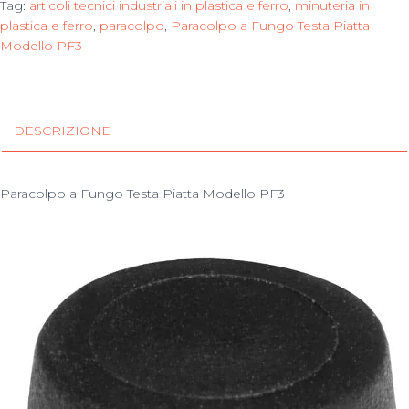
Tag:
articoli tecnici industriali in plastica e ferro
,
minuteria in
plastica e ferro
,
paracolpo
,
Paracolpo a Fungo Testa Piatta
Modello PF3
DESCRIZIONE
Paracolpo a Fungo Testa Piatta Modello PF3